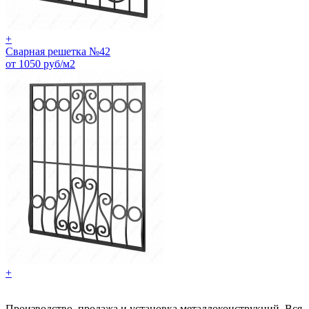
+
Сварная решетка №42
от 1050 руб/м2
+
Производство, продажа и установка металлоконструкций. Вся