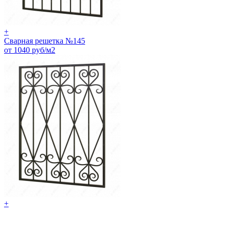
+
Сварная решетка №145
от 1040 руб/м2
+