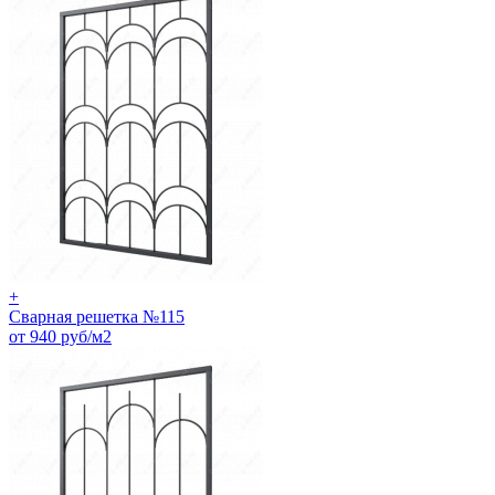
+
Сварная решетка №115
от 940 руб/м2