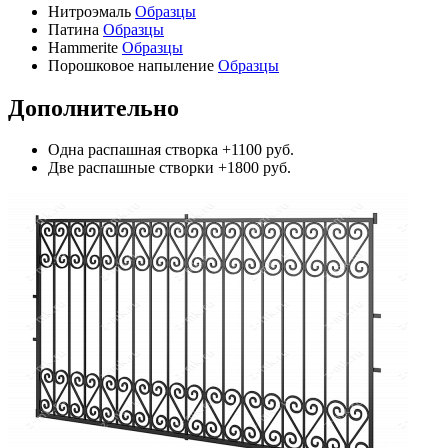
Нитроэмаль
Образцы
Патина
Образцы
Hammerite
Образцы
Порошковое напыление
Образцы
Дополнительно
Одна распашная створка
+1100 руб.
Две распашные створки
+1800 руб.